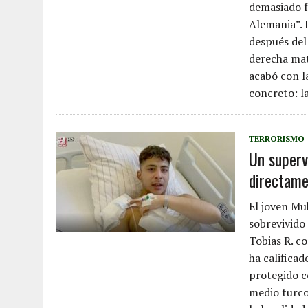
demasiado f
Alemania”. 
después del
derecha mat
acabó con l
concreto: la
TERRORISMO
Un superv
directame
El joven Mu
sobrevivido
Tobias R. c
ha califica
protegido c
medio turco