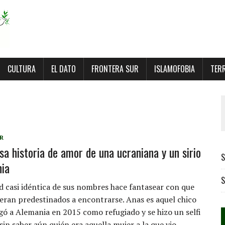
CULTURA
EL DATO
FRONTERA SUR
ISLAMOFOBIA
TER
R
sa historia de amor de una ucraniana y un sirio
S
ia
S
d casi idéntica de sus nombres hace fantasear con que
ieran predestinados a encontrarse. Anas es aquel chico
egó a Alemania en 2015 como refugiado y se hizo un selfi
in saber aún quién era aquella mujer a la que vio