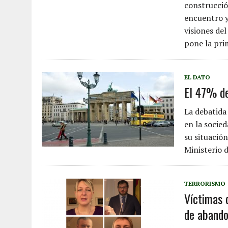
construcció
encuentro y
visiones de
pone la pri
EL DATO
El 47% de
La debatida
en la socie
su situación
Ministerio 
TERRORISMO
Víctimas 
de abando