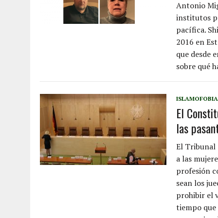
Antonio Mig
institutos 
pacífica. Sh
2016 en Est
que desde e
sobre qué h
ISLAMOFOBIA
El Constit
las pasan
El Tribunal
a las mujer
profesión c
sean los ju
prohibir el 
tiempo que 