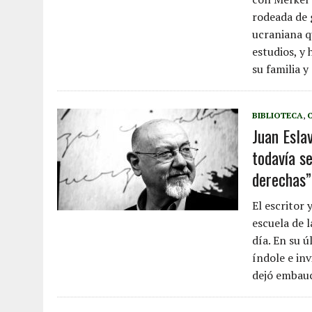
rodeada de 
ucraniana q
estudios, y 
su familia y
BIBLIOTECA
,
Juan Esla
todavía s
derechas”
El escritor 
escuela de 
día. En su 
índole e in
dejó embauca