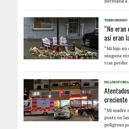
necesaria a l
TERRORISMO
“No eran 
así eran 
“Mi hijo no 
ninguna otra
tras perder 
ISLAMOFOBIA
Atentados
creciente
“Mi madre m
posts en las
peligroso p