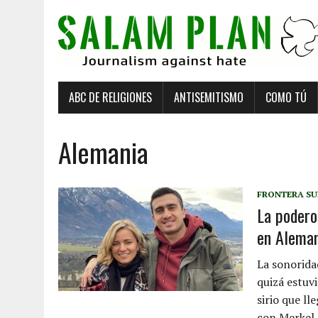
ABC DE RELIGIONES
ANTISEMITISMO
COMO TÚ
Alemania
FRONTERA SU
La podero
en Aleman
La sonorida
quizá estuv
sirio que ll
con Merkel s