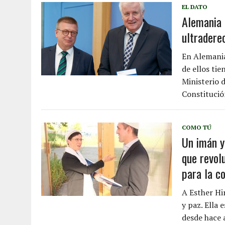
EL DATO
Alemania 
ultradere
En Alemania
de ellos tie
Ministerio 
Constitució
COMO TÚ
Un imán y
que revolu
para la co
A Esther Hi
y paz. Ella
desde hace 