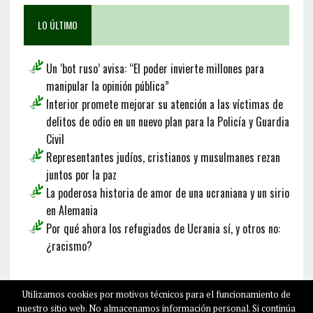
LO ÚLTIMO
Un ‘bot ruso’ avisa: “El poder invierte millones para
manipular la opinión pública”
Interior promete mejorar su atención a las víctimas de
delitos de odio en un nuevo plan para la Policía y Guardia
Civil
Representantes judíos, cristianos y musulmanes rezan
juntos por la paz
La poderosa historia de amor de una ucraniana y un sirio
en Alemania
Por qué ahora los refugiados de Ucrania sí, y otros no:
¿racismo?
Français
Deutsch
English
Utilizamos cookies por motivos técnicos para el funcionamiento de
nuestro sitio web. No almacenamos información personal. Si continúa