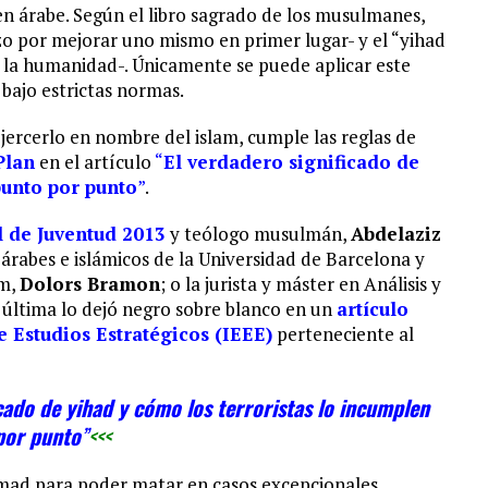
n árabe. Según el libro sagrado de los musulmanes,
rzo por mejorar uno mismo en primer lugar- y el “yihad
 a la humanidad-. Únicamente se puede aplicar este
 bajo estrictas normas.
ejercerlo en nombre del islam, cumple las reglas de
Plan
en el artículo
“
El verdadero significado de
punto por punto
”
.
 de Juventud 2013
y teólogo musulmán,
Abdelaziz
 árabes e islámicos de la Universidad de Barcelona y
am,
Dolors Bramon
; o la jurista y máster en Análisis y
a última lo dejó negro sobre blanco en un
artículo
e Estudios Estratégicos (IEEE)
perteneciente al
icado de yihad y cómo los terroristas lo incumplen
por punto
”
<<<
mad para poder matar en casos excepcionales