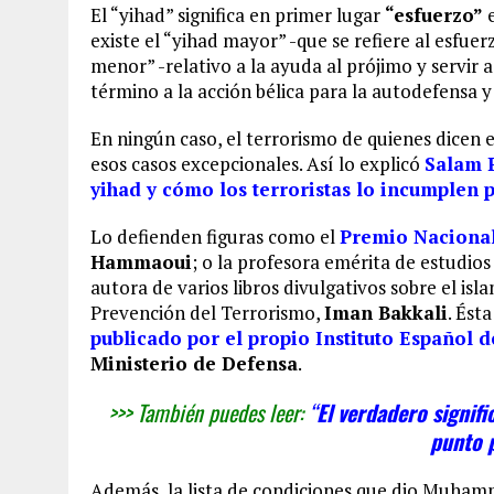
El “yihad” significa en primer lugar
“esfuerzo”
e
existe el “yihad mayor” -que se refiere al esfue
menor” -relativo a la ayuda al prójimo y servir
término a la acción bélica para la autodefensa y
En ningún caso, el terrorismo de quienes dicen 
esos casos excepcionales. Así lo explicó
Salam 
yihad y cómo los terroristas lo incumplen 
Lo defienden figuras como el
Premio Nacional
Hammaoui
; o la profesora emérita de estudios
autora de varios libros divulgativos sobre el isl
Prevención del Terrorismo,
Iman Bakkali
. Ést
publicado por el propio Instituto Español d
Ministerio de Defensa
.
>>> También puedes leer:
“
El verdadero signif
punto 
Además, la lista de condiciones que dio Muham