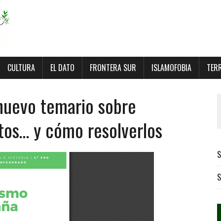
CULTURA
EL DATO
FRONTERA SUR
ISLAMOFOBIA
TER
 nuevo temario sobre
utos… y cómo resolverlos
S
S