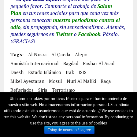
pequeño favor. Comparte el trabajo de
Salam
Plan
en tus redes sociales para que cada vez más
personas conozcan
nuestro periodismo contra el
odio
, sin propaganda, sin sensacionalismo. Además,
puedes seguirnos en
Twitter
o
Facebook
. Pásalo.
¡GRACIAS!
Tags:
Al Nusra
Al Qaeda
Alepo
Amnistía Internacional
Bagdad
Bashar Al Asad
Daesh
Estado Islámico
Irak
ISIS
Mikel Ayestaran
Mosul
Nuri Al Maliki
Raqa
Refugiados
Siria
Terrorismo
Utilizamos cookies por motivos técnicos para el funcionamiento de
nuestro sitio web. No almacenamos información personal. Si continúa
utilizando este sitio asumiremos que está de acuerdo. // We use cookies to
run this website. We don't store any personal information. By continuing to
use the site, you agree to the use of cookies
Estoy de acuerdo / I agree