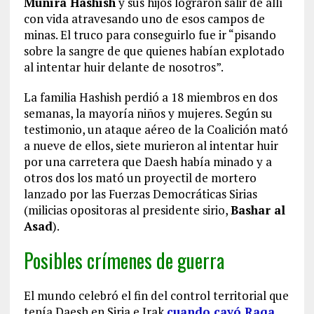
Munira Hashish
y sus hijos lograron salir de allí
con vida atravesando uno de esos campos de
minas. El truco para conseguirlo fue ir “pisando
sobre la sangre de que quienes habían explotado
al intentar huir delante de nosotros”.
La familia Hashish perdió a 18 miembros en dos
semanas, la mayoría niños y mujeres. Según su
testimonio, un ataque aéreo de la Coalición mató
a nueve de ellos, siete murieron al intentar huir
por una carretera que Daesh había minado y a
otros dos los mató un proyectil de mortero
lanzado por las Fuerzas Democráticas Sirias
(milicias opositoras al presidente sirio,
Bashar al
Asad
).
Posibles crímenes de guerra
El mundo celebró el fin del control territorial que
tenía Daesh en Siria e Irak
cuando cayó Raqa