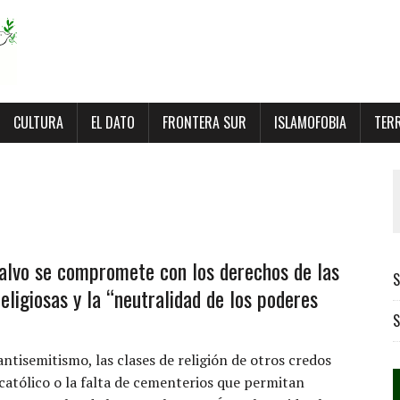
CULTURA
EL DATO
FRONTERA SUR
ISLAMOFOBIA
TER
lvo se compromete con los derechos de las
S
eligiosas y la “neutralidad de los poderes
S
antisemitismo, las clases de religión de otros credos
católico o la falta de cementerios que permitan