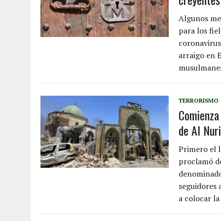
Algunos med
para los fie
coronavirus,
arraigo en E
musulmane
TERRORISMO
Comienza 
de Al Nur
Primero el 
proclamó de
denominado 
seguidores 
a colocar la