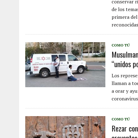
conservar r
de los tema
primera del
reconocidas
COMO TÚ
Musulmane
“unidos po
Los represe
llaman a to
a orar y ay
coronavirus”
COMO TÚ
Rezar con
creyentes 