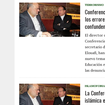
TERRORISMO
Conferenc
los error
confunden
El director 
Conferencia
secretario 
Elouafi, ha
nuevo temar
Educación e
las denunci
ISLAMOFOBIA
La Confer
islámica 