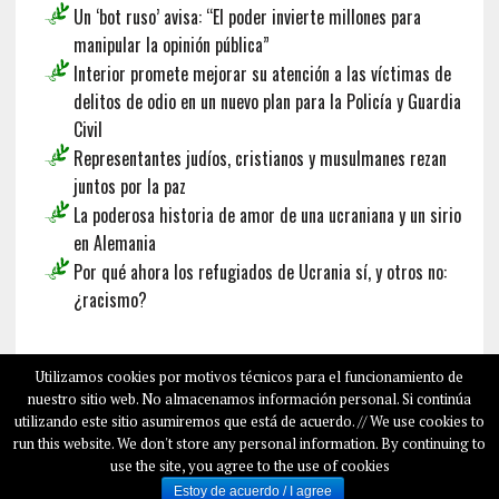
Un ‘bot ruso’ avisa: “El poder invierte millones para
manipular la opinión pública”
Interior promete mejorar su atención a las víctimas de
delitos de odio en un nuevo plan para la Policía y Guardia
Civil
Representantes judíos, cristianos y musulmanes rezan
juntos por la paz
La poderosa historia de amor de una ucraniana y un sirio
en Alemania
Por qué ahora los refugiados de Ucrania sí, y otros no:
¿racismo?
Français
Deutsch
English
Utilizamos cookies por motivos técnicos para el funcionamiento de
nuestro sitio web. No almacenamos información personal. Si continúa
utilizando este sitio asumiremos que está de acuerdo. // We use cookies to
run this website. We don't store any personal information. By continuing to
COPYRIGHT © 2026
SALAMPLAN.COM
use the site, you agree to the use of cookies
SOBRE NOSOTROS
Estoy de acuerdo / I agree
SALAM PLAN EN LOS MEDIOS