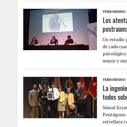
TERRORISMO
Los atent
postraumá
Un estudio 
de cada cua
psicológico
mayor y mej
TERRORISMO
La ingeni
todos sob
Manal Ezzat
Pentágono d
estrellara 