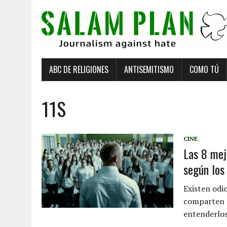
ABC DE RELIGIONES
ANTISEMITISMO
COMO TÚ
11S
CINE
Las 8 mej
según los
Existen odi
comparten c
entenderlos