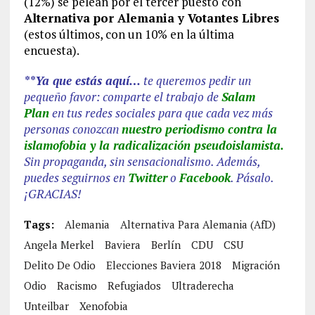
(12%) se pelean por el tercer puesto con
Alternativa por Alemania y Votantes Libres
(estos últimos, con un 10% en la última
encuesta).
**Ya que estás aquí…
te queremos pedir un
pequeño favor: comparte el trabajo de
Salam
Plan
en tus redes sociales para que cada vez más
personas conozcan
nuestro periodismo contra la
islamofobia y la radicalización pseudoislamista.
Sin propaganda, sin sensacionalismo. Además,
puedes seguirnos en
Twitter
o
Facebook
. Pásalo.
¡GRACIAS!
Tags:
Alemania
Alternativa Para Alemania (AfD)
Angela Merkel
Baviera
Berlín
CDU
CSU
Delito De Odio
Elecciones Baviera 2018
Migración
Odio
Racismo
Refugiados
Ultraderecha
Unteilbar
Xenofobia