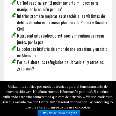
Un ‘bot ruso’ avisa: “El poder invierte millones para
manipular la opinión pública”
Interior promete mejorar su atención a las víctimas de
delitos de odio en un nuevo plan para la Policía y Guardia
Civil
Representantes judíos, cristianos y musulmanes rezan
juntos por la paz
La poderosa historia de amor de una ucraniana y un sirio
en Alemania
Por qué ahora los refugiados de Ucrania sí, y otros no:
¿racismo?
Français
Deutsch
English
Utilizamos cookies por motivos técnicos para el funcionamiento de
nuestro sitio web. No almacenamos información personal. Si continúa
utilizando este sitio asumiremos que está de acuerdo. // We use cookies to
run this website. We don't store any personal information. By continuing to
COPYRIGHT © 2026
SALAMPLAN.COM
use the site, you agree to the use of cookies
SOBRE NOSOTROS
Estoy de acuerdo / I agree
SALAM PLAN EN LOS MEDIOS