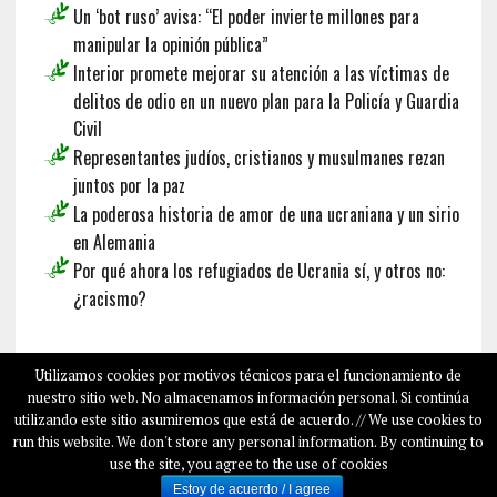
Un ‘bot ruso’ avisa: “El poder invierte millones para
manipular la opinión pública”
Interior promete mejorar su atención a las víctimas de
delitos de odio en un nuevo plan para la Policía y Guardia
Civil
Representantes judíos, cristianos y musulmanes rezan
juntos por la paz
La poderosa historia de amor de una ucraniana y un sirio
en Alemania
Por qué ahora los refugiados de Ucrania sí, y otros no:
¿racismo?
Français
Deutsch
English
Utilizamos cookies por motivos técnicos para el funcionamiento de
nuestro sitio web. No almacenamos información personal. Si continúa
utilizando este sitio asumiremos que está de acuerdo. // We use cookies to
run this website. We don't store any personal information. By continuing to
COPYRIGHT © 2026
SALAMPLAN.COM
use the site, you agree to the use of cookies
SOBRE NOSOTROS
Estoy de acuerdo / I agree
SALAM PLAN EN LOS MEDIOS