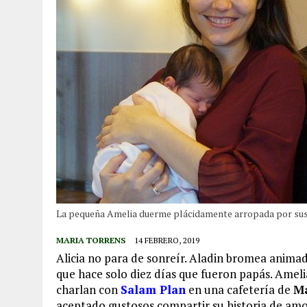
La pequeña Amelia duerme plácidamente arropada por sus pa
MARIA TORRENS
14 FEBRERO, 2019
Alicia no para de sonreír. Aladin bromea anima
que hace solo diez días que fueron papás. Amel
charlan con
Salam Plan
en una cafetería de
M
aceptado gustosos compartir su historia de amo