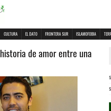
CULTURA
EL DATO
FRONTERA SUR
ISLAMOFOBIA
TER
l historia de amor entre una
S
S