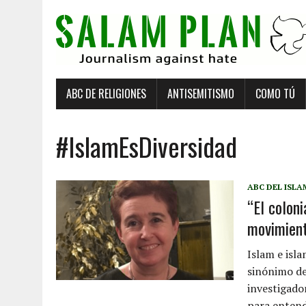
ABC DE RELIGIONES
ANTISEMITISMO
COMO TÚ
#IslamEsDiversidad
ABC DEL ISLA
“El colon
movimient
Islam e isl
sinónimo de
investigador
para entend