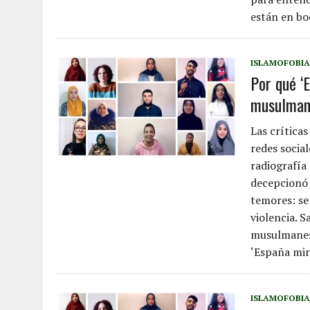
están en bo
ISLAMOFOBIA
Por qué ‘
musulman
Las crítica
redes socia
radiografía
decepcionó 
temores: se 
violencia. 
musulmanes
‘España mira
ISLAMOFOBIA