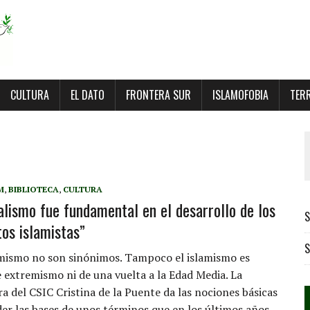
CULTURA
EL DATO
FRONTERA SUR
ISLAMOFOBIA
TER
M
,
BIBLIOTECA
,
CULTURA
ialismo fue fundamental en el desarrollo de los
S
os islamistas”
S
amismo no son sinónimos. Tampoco el islamismo es
 extremismo ni de una vuelta a la Edad Media. La
a del CSIC Cristina de la Puente da las nociones básicas
er las bases de unos términos que en los últimos años