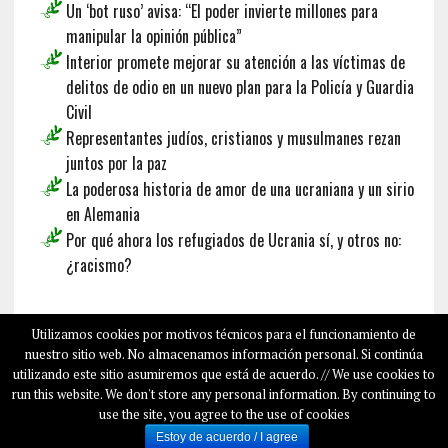
Un ‘bot ruso’ avisa: “El poder invierte millones para
manipular la opinión pública”
Interior promete mejorar su atención a las víctimas de
delitos de odio en un nuevo plan para la Policía y Guardia
Civil
Representantes judíos, cristianos y musulmanes rezan
juntos por la paz
La poderosa historia de amor de una ucraniana y un sirio
en Alemania
Por qué ahora los refugiados de Ucrania sí, y otros no:
¿racismo?
Français
Deutsch
English
Utilizamos cookies por motivos técnicos para el funcionamiento de
nuestro sitio web. No almacenamos información personal. Si continúa
utilizando este sitio asumiremos que está de acuerdo. // We use cookies to
run this website. We don't store any personal information. By continuing to
COPYRIGHT © 2026
SALAMPLAN.COM
use the site, you agree to the use of cookies
SOBRE NOSOTROS
Estoy de acuerdo / I agree
SALAM PLAN EN LOS MEDIOS