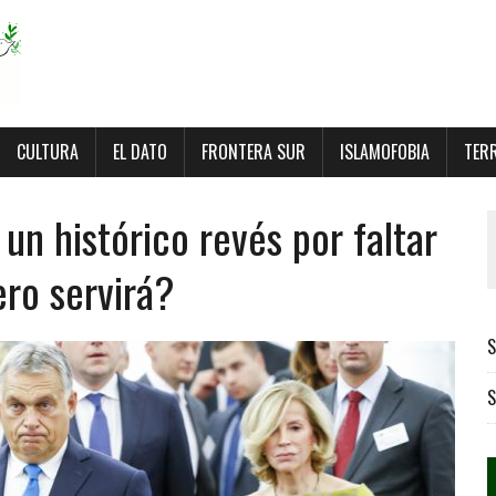
CULTURA
EL DATO
FRONTERA SUR
ISLAMOFOBIA
TER
un histórico revés por faltar
ero servirá?
S
S