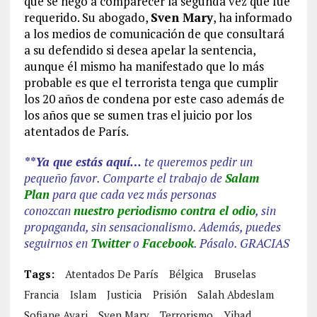
que se negó a comparecer la segunda vez que fue
requerido. Su abogado,
Sven Mary
, ha informado
a los medios de comunicación de que consultará
a su defendido si desea apelar la sentencia,
aunque él mismo ha manifestado que lo más
probable es que el terrorista tenga que cumplir
los 20 años de condena por este caso además de
los años que se sumen tras el juicio por los
atentados de París.
**Ya que estás aquí…
te queremos pedir un
pequeño favor. Comparte el trabajo de
Salam
Plan
para que cada vez más personas
conozcan
nuestro periodismo contra el odio
, sin
propaganda, sin sensacionalismo. Además, puedes
seguirnos en
Twitter
o
Facebook
. Pásalo. GRACIAS
Tags:
Atentados De París
Bélgica
Bruselas
Francia
Islam
Justicia
Prisión
Salah Abdeslam
Sofiane Ayari
Sven Mary
Terrorismo
Yihad