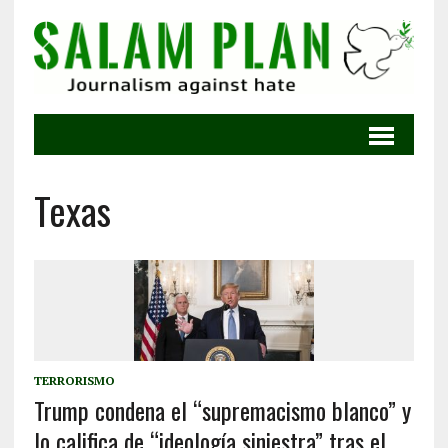
Texas
TERRORISMO
Trump condena el “supremacismo blanco” y
lo califica de “ideología siniestra” tras el