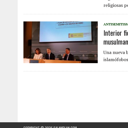
religiosas p
ANTISEMITIS
Interior 
musulmane
Una nueva b
islamófobos
COPYRIGHT © 2026
SALAMPLAN.COM