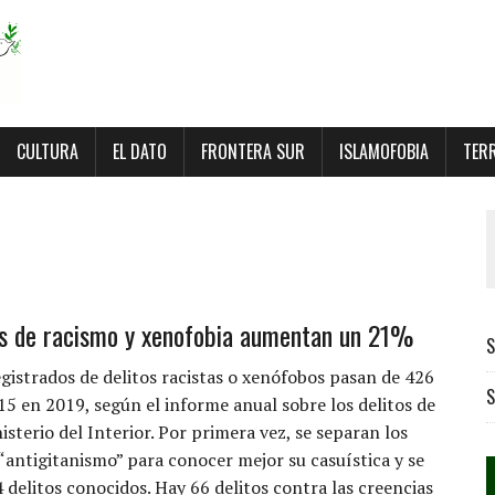
CULTURA
EL DATO
FRONTERA SUR
ISLAMOFOBIA
TER
os de racismo y xenofobia aumentan un 21%
S
egistrados de delitos racistas o xenófobos pasan de 426
S
15 en 2019, según el informe anual sobre los delitos de
isterio del Interior. Por primera vez, se separan los
 “antigitanismo” para conocer mejor su casuística y se
 delitos conocidos. Hay 66 delitos contra las creencias