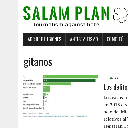
ABC DE RELIGIONES
ANTISEMITISMO
COMO TÚ
gitanos
EL DATO
Los delit
Los casos r
en 2018 a 5
odio del Min
relativos al
registran 14