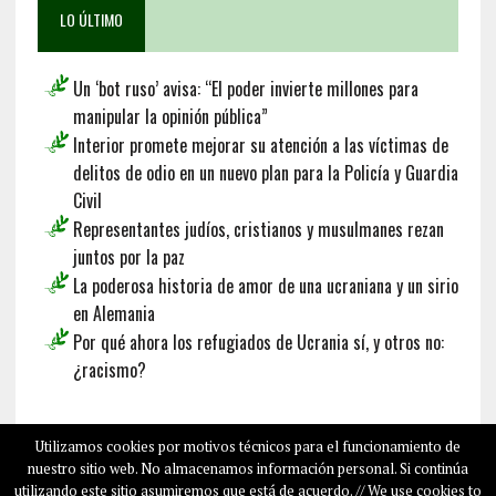
LO ÚLTIMO
Un ‘bot ruso’ avisa: “El poder invierte millones para
manipular la opinión pública”
Interior promete mejorar su atención a las víctimas de
delitos de odio en un nuevo plan para la Policía y Guardia
Civil
Representantes judíos, cristianos y musulmanes rezan
juntos por la paz
La poderosa historia de amor de una ucraniana y un sirio
en Alemania
Por qué ahora los refugiados de Ucrania sí, y otros no:
¿racismo?
Français
Deutsch
English
Utilizamos cookies por motivos técnicos para el funcionamiento de
nuestro sitio web. No almacenamos información personal. Si continúa
utilizando este sitio asumiremos que está de acuerdo. // We use cookies to