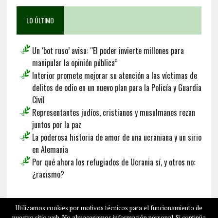
LO ÚLTIMO
Un ‘bot ruso’ avisa: “El poder invierte millones para
manipular la opinión pública”
Interior promete mejorar su atención a las víctimas de
delitos de odio en un nuevo plan para la Policía y Guardia
Civil
Representantes judíos, cristianos y musulmanes rezan
juntos por la paz
La poderosa historia de amor de una ucraniana y un sirio
en Alemania
Por qué ahora los refugiados de Ucrania sí, y otros no:
¿racismo?
Français
Deutsch
English
Utilizamos cookies por motivos técnicos para el funcionamiento de
nuestro sitio web. No almacenamos información personal. Si continúa