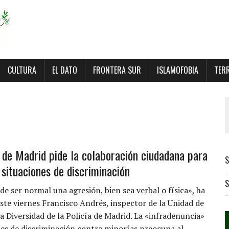
CULTURA
EL DATO
FRONTERA SUR
ISLAMOFOBIA
TER
a de Madrid pide la colaboración ciudadana para
S
 situaciones de discriminación
S
e ser normal una agresión, bien sea verbal o física», ha
ste viernes Francisco Andrés, inspector de la Unidad de
a Diversidad de la Policía de Madrid. La «infradenuncia»
nes de discriminación contra minorías preocupa al