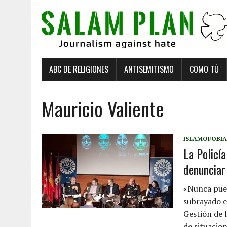
ABC DE RELIGIONES
ANTISEMITISMO
COMO TÚ
Mauricio Valiente
ISLAMOFOBIA
La Policí
denunciar
«Nunca pued
subrayado e
Gestión de l
de situacio