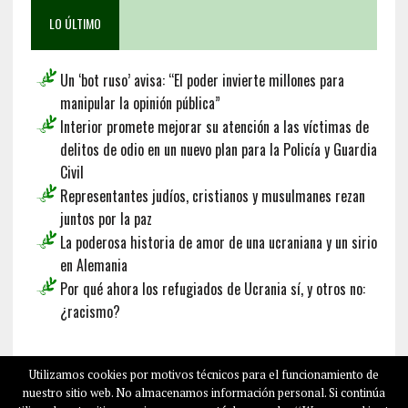
LO ÚLTIMO
Un ‘bot ruso’ avisa: “El poder invierte millones para
manipular la opinión pública”
Interior promete mejorar su atención a las víctimas de
delitos de odio en un nuevo plan para la Policía y Guardia
Civil
Representantes judíos, cristianos y musulmanes rezan
juntos por la paz
La poderosa historia de amor de una ucraniana y un sirio
en Alemania
Por qué ahora los refugiados de Ucrania sí, y otros no:
¿racismo?
Français
Deutsch
English
Utilizamos cookies por motivos técnicos para el funcionamiento de
nuestro sitio web. No almacenamos información personal. Si continúa