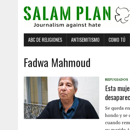
ABC DE RELIGIONES
ANTISEMITISMO
COMO TÚ
Fadwa Mahmoud
REFUGIADOS
Esta muje
desaparec
Se queda en
hondo y se 
cuando reme
su marido A