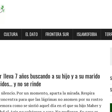
CULTURA
EL DATO
FRONTERA SUR
ISLAMOFOBIA
TER
r lleva 7 años buscando a su hijo y a su marido
S
idos… y no se rinde
S
 silencio. Por un momento, aparta la mirada. Respira
concentra para que las lágrimas no asomen por su rostro
mora como se sintió aquel día en el que su hijo Maher y
bd al-Aziz no volvieron a casa. No pudieron. Su caso es