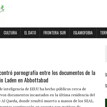
CULTURA
EL DATO
FRONTERA SUR
ISLAMOFOBIA
TER
contró pornografía entre los documentos de la
S
in Laden en Abbottabad
S
de inteligencia de EEUU ha hecho públicos cerca de
vos documentos incautados en la última residencia del
 Al Qaeda, donde resultó muerto a manos de los SEAL.
mentos continuarán en secreto por motivos de