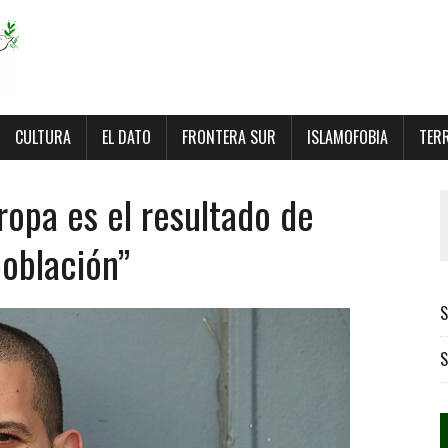
CULTURA
EL DATO
FRONTERA SUR
ISLAMOFOBIA
TER
uropa es el resultado de
población”
S
S