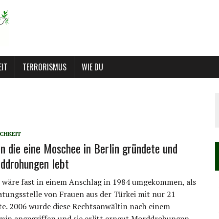
EIT
TERRORISMUS
WIE DU
CHKEIT
n die eine Moschee in Berlin gründete und
ddrohungen lebt
 wäre fast in einem Anschlag in 1984 umgekommen, als
ratungsstelle von Frauen aus der Türkei mit nur 21
te. 2006 wurde diese Rechtsanwältin nach einem
min angegriffen und sie erlitt erneut Morddrohungen.