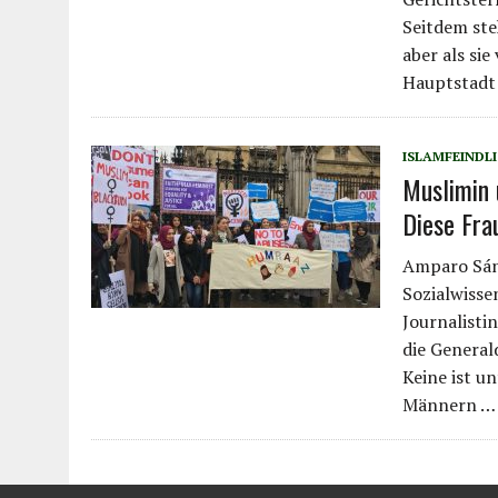
Seitdem ste
aber als si
Hauptstadt
ISLAMFEINDLI
Muslimin 
Diese Fra
Amparo Sánc
Sozialwisse
Journalistin
die General
Keine ist u
Männern … 