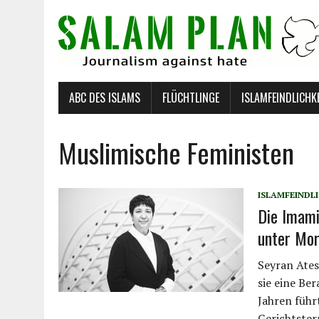
ABC DES ISLAMS
FLÜCHTLINGE
ISLAMFEINDLICHK
Muslimische Feministen
ISLAMFEINDLI
Die Imami
unter Mor
Seyran Ates
sie eine Be
Jahren führ
Gerichtster