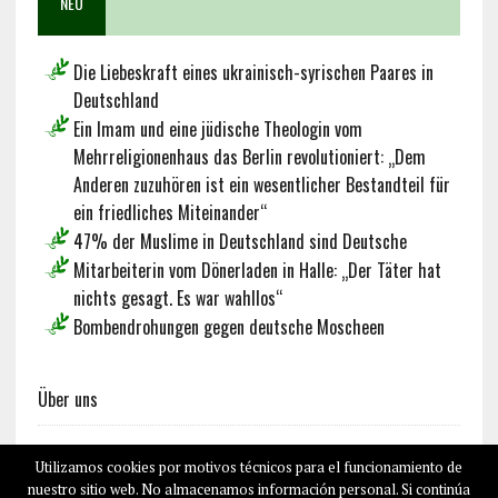
NEU
Die Liebeskraft eines ukrainisch-syrischen Paares in
Deutschland
Ein Imam und eine jüdische Theologin vom
Mehrreligionenhaus das Berlin revolutioniert: „Dem
Anderen zuzuhören ist ein wesentlicher Bestandteil für
ein friedliches Miteinander“
47% der Muslime in Deutschland sind Deutsche
Mitarbeiterin vom Dönerladen in Halle: „Der Täter hat
nichts gesagt. Es war wahllos“
Bombendrohungen gegen deutsche Moscheen
Über uns
Utilizamos cookies por motivos técnicos para el funcionamiento de
Français
English
Español
nuestro sitio web. No almacenamos información personal. Si continúa