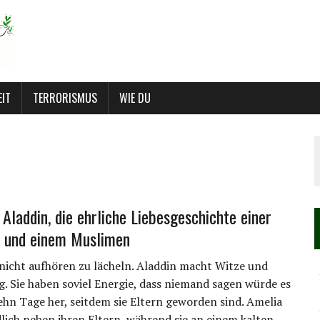
EIT
TERRORISMUS
WIE DU
 Aladdin, die ehrliche Liebesgeschichte einer
n und einem Muslimen
 nicht aufhören zu lächeln. Aladdin macht Witze und
ig. Sie haben soviel Energie, dass niemand sagen würde es
zehn Tage her, seitdem sie Eltern geworden sind. Amelia
edlich neben ihren Eltern, während sie an einem kalten