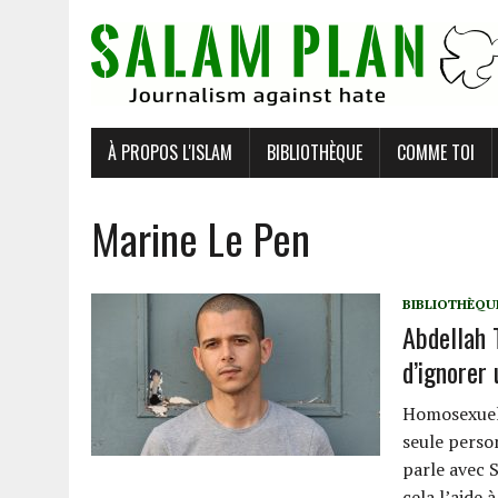
À PROPOS L'ISLAM
BIBLIOTHÈQUE
COMME TOI
Marine Le Pen
BIBLIOTHÈQU
Abdellah T
d’ignorer 
Homosexuel,
seule person
parle avec 
cela l’aide 