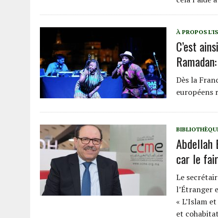
À PROPOS L'I
C’est ain
Ramadan: 
Dès la Fran
européens r
BIBLIOTHÈQU
Abdellah 
car le fa
Le secrétai
l’Étranger 
« L’Islam e
et cohabitat