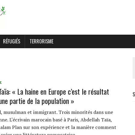
RÉFUGIÉS
TERRORISME
E
aïa: « La haine en Europe c’est le résultat
S
une partie de la population »
 musulman et immigrant. Trois minorités dans une
ne. L‘écrivain marocain basé à Paris, Abdellah Taïa,
Salam Plan sur son expérience et la manière comment
à créer une littérature provocatrice.