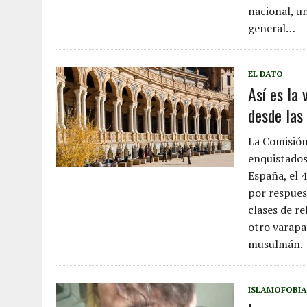
nacional, u
general…
EL DATO
Así es la
desde las 
La Comisión
enquistados
España, el 
por respues
clases de r
otro varapa
musulmán.
ISLAMOFOBIA