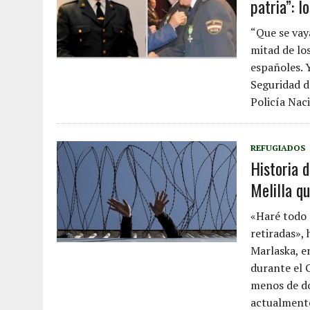
patria”: 
“Que se vay
mitad de lo
españoles. 
Seguridad d
Policía Nac
REFUGIADOS
Historia d
Melilla q
«Haré todo 
retiradas»,
Marlaska, e
durante el 
menos de do
actualment