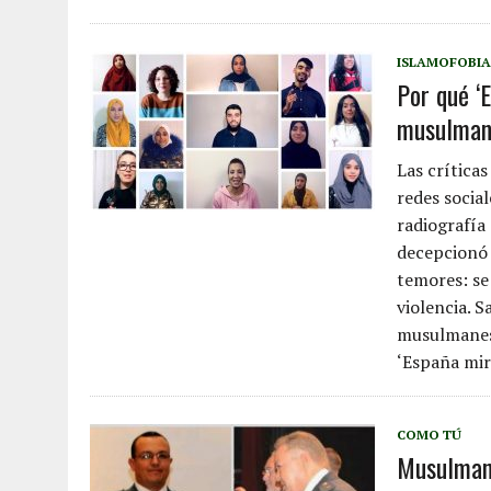
ISLAMOFOBIA
Por qué ‘
musulman
Las crítica
redes socia
radiografía
decepcionó 
temores: se 
violencia. 
musulmanes
‘España mira
COMO TÚ
Musulmane