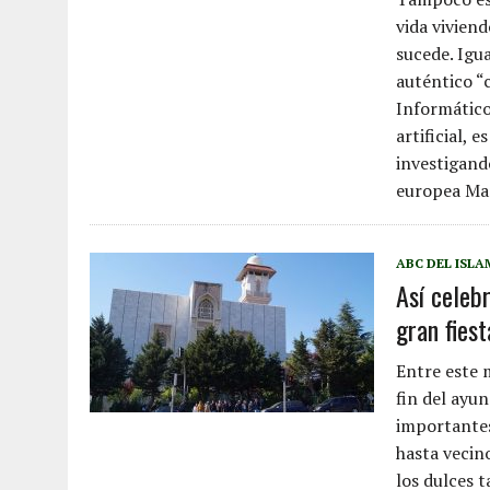
vida viviend
sucede. Igu
auténtico “c
Informático
artificial, 
investigand
europea Mar
ABC DEL ISLA
Así celeb
gran fiest
Entre este 
fin del ayu
importantes 
hasta vecino
los dulces 