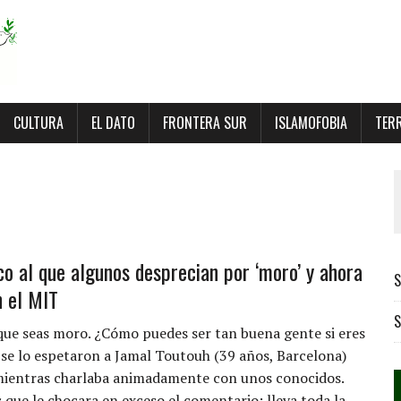
CULTURA
EL DATO
FRONTERA SUR
ISLAMOFOBIA
TER
ico al que algunos desprecian por ‘moro’ y ahora
S
n el MIT
S
ue seas moro. ¿Cómo puedes ser tan buena gente si eres
 se lo espetaron a Jamal Toutouh (39 años, Barcelona)
mientras charlaba animadamente con unos conocidos.
que le chocara en exceso el comentario; lleva toda la