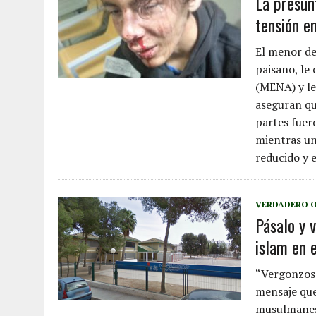
La presun
tensión e
El menor de
paisano, l
(MENA) y le
aseguran qu
partes fuer
mientras un
reducido y 
VERDADERO O
Pásalo y v
islam en e
“Vergonzoso
mensaje que
musulmanes d