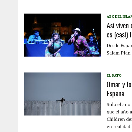
ABC DEL ISLA
Así viven
es (casi)
Desde Españ
Salam Plan 
EL DATO
Omar y lo
España
Solo el año
que el año 
Children de
en realidad