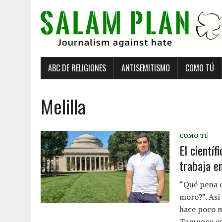
ABC DE RELIGIONES
ANTISEMITISMO
COMO TÚ
Melilla
COMO TÚ
El científ
trabaja e
“Qué pena q
moro?”. Así
hace poco 
Tampoco es 